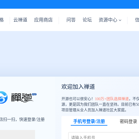
格
云禅道
应用商店
问答
论坛
资源中心
欢迎加入禅道
开源也可以很安心！
100万+团队选择禅道
，不
源，更是因为我们团队一直在坚持。目前已有50
项目管理从业人员加入禅道社区大家庭。
信扫一扫，快速登录/注册
手机号登录/注册
密码登录