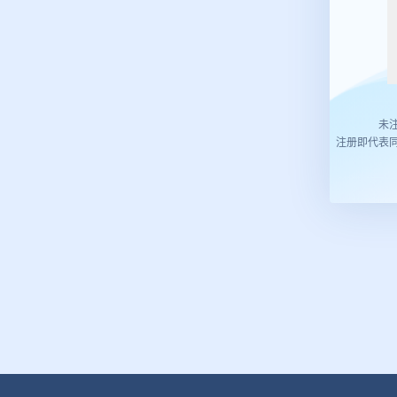
未
注册即代表