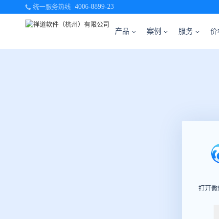
统一服务热线
4006-8899-23
产品
案例
服务
价
打开微