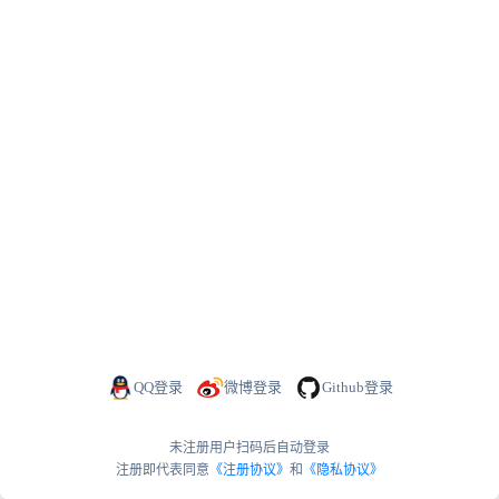
QQ登录
微博登录
Github登录
未注册用户扫码后自动登录
注册即代表同意
《注册协议》
和
《隐私协议》