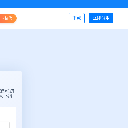
下载
立即试用
Jira替代
登录/注册
仅仅因为开
万+优秀