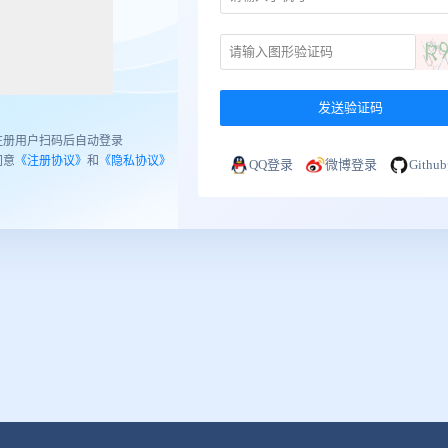
发送验证码
注册用户扫码后自动登录
同意
《注册协议》
和
《隐私协议》
QQ登录
微博登录
Gith