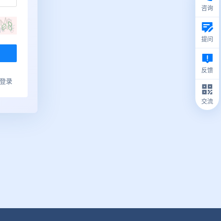
咨询
提问
反馈
ub登录
交流