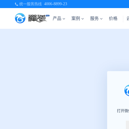
统一服务热线
4006-8899-23
产品
案例
服务
价格
打开微