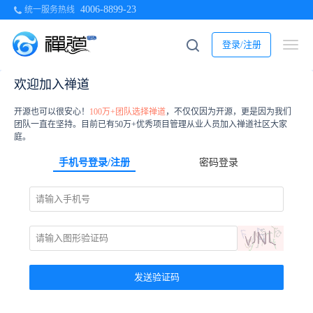
4006-8899-23
统一服务热线
登录/注册
欢迎加入禅道
开源也可以很安心！
100万+团队选择禅道
，不仅仅因为开源，更是因为我们
团队一直在坚持。目前已有50万+优秀项目管理从业人员加入禅道社区大家
庭。
手机号登录/注册
密码登录
发送验证码