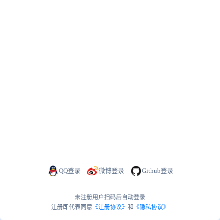
QQ登录
微博登录
Github登录
未注册用户扫码后自动登录
注册即代表同意
《注册协议》
和
《隐私协议》