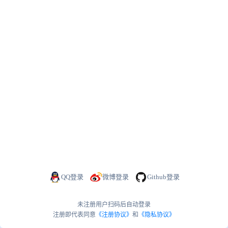
QQ登录
微博登录
Github登录
未注册用户扫码后自动登录
注册即代表同意
《注册协议》
和
《隐私协议》