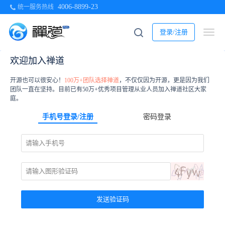
4006-8899-23
统一服务热线
登录/注册
欢迎加入禅道
开源也可以很安心！
100万+团队选择禅道
，不仅仅因为开源，更是因为我们
团队一直在坚持。目前已有50万+优秀项目管理从业人员加入禅道社区大家
庭。
手机号登录/注册
密码登录
发送验证码