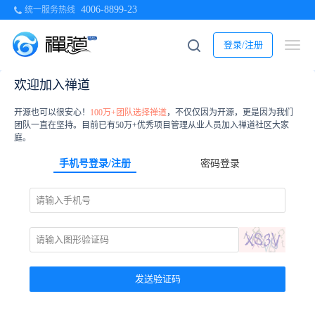
4006-8899-23
统一服务热线
登录/注册
欢迎加入禅道
开源也可以很安心！
100万+团队选择禅道
，不仅仅因为开源，更是因为我们
团队一直在坚持。目前已有50万+优秀项目管理从业人员加入禅道社区大家
庭。
手机号登录/注册
密码登录
发送验证码