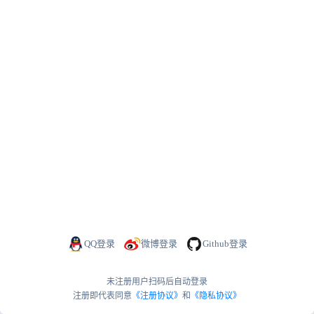
QQ登录
微博登录
Github登录
未注册用户扫码后自动登录
注册即代表同意
《注册协议》
和
《隐私协议》