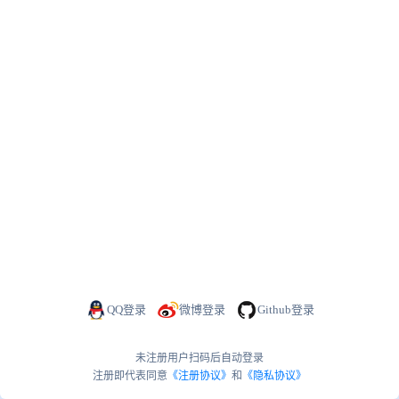
QQ登录
微博登录
Github登录
未注册用户扫码后自动登录
注册即代表同意
《注册协议》
和
《隐私协议》