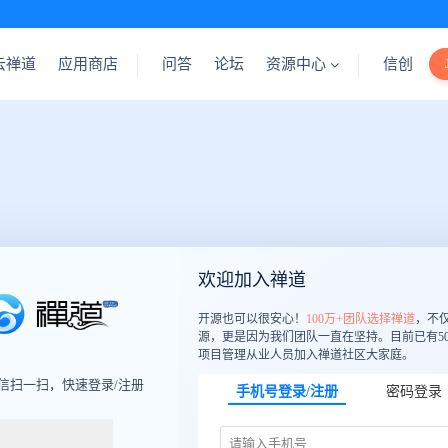
云禅道
应用商店
问答
论坛
资源中心
信创
欢迎加入禅道
开源也可以很安心！
100万+团队选择禅道
，不
源，更是因为我们团队一直在坚持。目前已有50
项目管理从业人员加入禅道社区大家庭。
信扫一扫，快速登录/注册
手机号登录/注册
密码登录