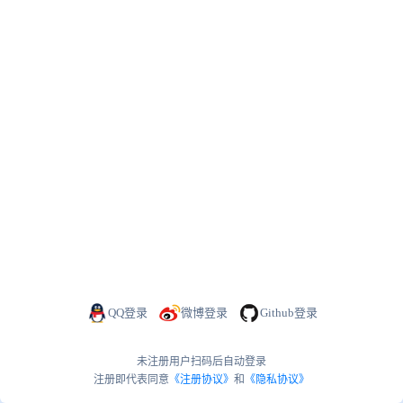
QQ登录
微博登录
Github登录
未注册用户扫码后自动登录
注册即代表同意
《注册协议》
和
《隐私协议》