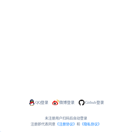
QQ登录
微博登录
Github登录
未注册用户扫码后自动登录
注册即代表同意
《注册协议》
和
《隐私协议》