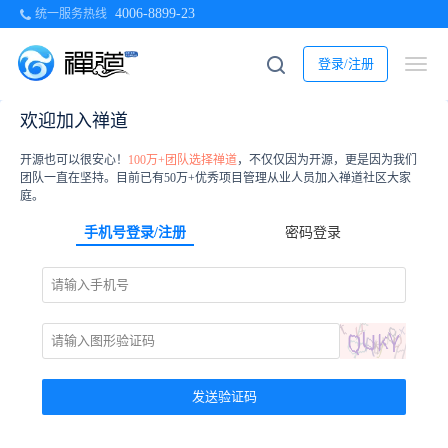
4006-8899-23
统一服务热线
登录/注册
欢迎加入禅道
开源也可以很安心！
100万+团队选择禅道
，不仅仅因为开源，更是因为我们
团队一直在坚持。目前已有50万+优秀项目管理从业人员加入禅道社区大家
庭。
手机号登录/注册
密码登录
发送验证码