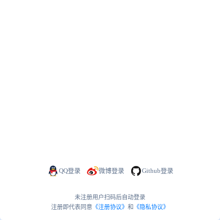
QQ登录
微博登录
Github登录
未注册用户扫码后自动登录
注册即代表同意
《注册协议》
和
《隐私协议》