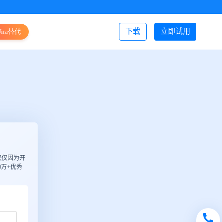
下载
立即试用
Jira替代
登录/注册
仅仅因为开
万+优秀