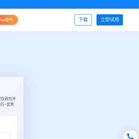
下载
立即试用
Jira替代
登录/注册
仅仅因为开
万+优秀