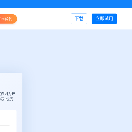
下载
立即试用
Jira替代
登录/注册
仅仅因为开
万+优秀