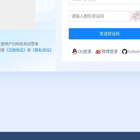
发送验证码
注册用户扫码后自动登录
同意
《注册协议》
和
《隐私协议》
QQ登录
微博登录
Gith