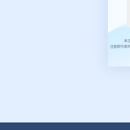
未
注册即代表