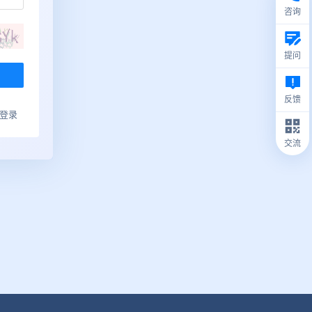
咨询
提问
反馈
ub登录
交流