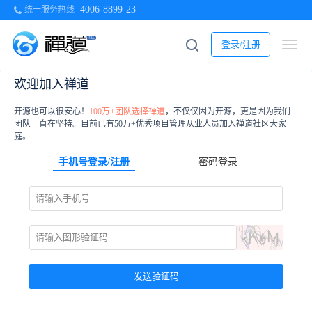
4006-8899-23
统一服务热线
登录/注册
欢迎加入禅道
开源也可以很安心！
100万+团队选择禅道
，不仅仅因为开源，更是因为我们
团队一直在坚持。目前已有50万+优秀项目管理从业人员加入禅道社区大家
庭。
手机号登录/注册
密码登录
发送验证码