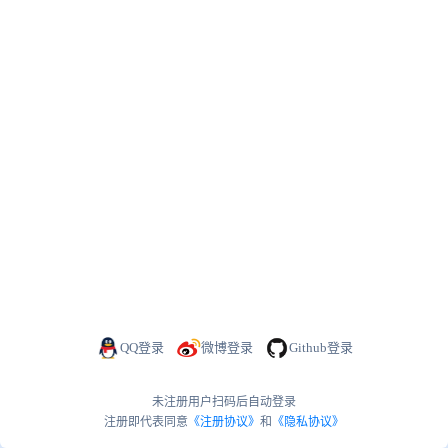
QQ登录
微博登录
Github登录
未注册用户扫码后自动登录
注册即代表同意
《注册协议》
和
《隐私协议》