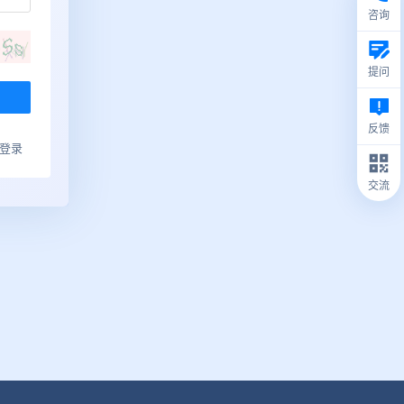
咨询
提问
反馈
ub登录
交流