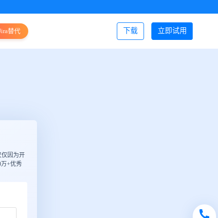
下载
立即试用
Jira替代
登录/注册
仅仅因为开
万+优秀