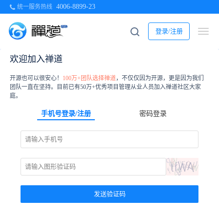
4006-8899-23
统一服务热线
登录/注册
欢迎加入禅道
开源也可以很安心！
100万+团队选择禅道
，不仅仅因为开源，更是因为我们
团队一直在坚持。目前已有50万+优秀项目管理从业人员加入禅道社区大家
庭。
手机号登录/注册
密码登录
发送验证码