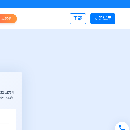
下载
立即试用
Jira替代
登录/注册
仅仅因为开
万+优秀