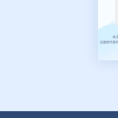
未
注册即代表