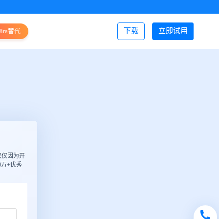
下载
立即试用
Jira替代
登录/注册
仅仅因为开
万+优秀