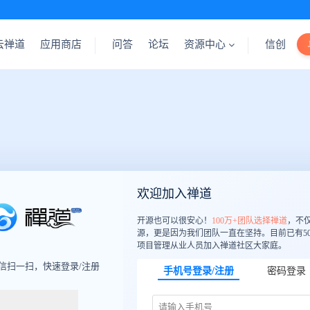
云禅道
应用商店
问答
论坛
资源中心
信创
欢迎加入禅道
开源也可以很安心！
100万+团队选择禅道
，不
源，更是因为我们团队一直在坚持。目前已有50
项目管理从业人员加入禅道社区大家庭。
信扫一扫，快速登录/注册
手机号登录/注册
密码登录