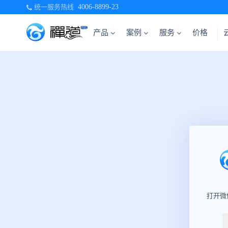
统一服务热线
4006-8899-23
产品
案例
服务
价格
打开微