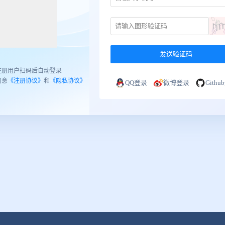
发送验证码
注册用户扫码后自动登录
同意
《注册协议》
和
《隐私协议》
QQ登录
微博登录
Gith