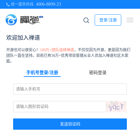
4006-8899-23
统一服务热线
登录/注册
欢迎加入禅道
开源也可以很安心！
100万+团队选择禅道
，不仅仅因为开源，更是因为我们
团队一直在坚持。目前已有50万+优秀项目管理从业人员加入禅道社区大家
庭。
手机号登录/注册
密码登录
发送验证码