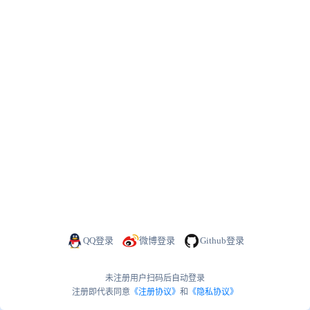
QQ登录
微博登录
Github登录
未注册用户扫码后自动登录
注册即代表同意
《注册协议》
和
《隐私协议》