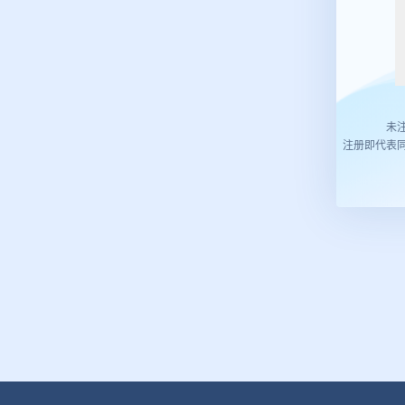
未
注册即代表