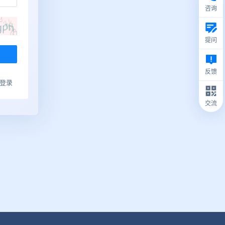
咨询
提问
反馈
ub登录
交流