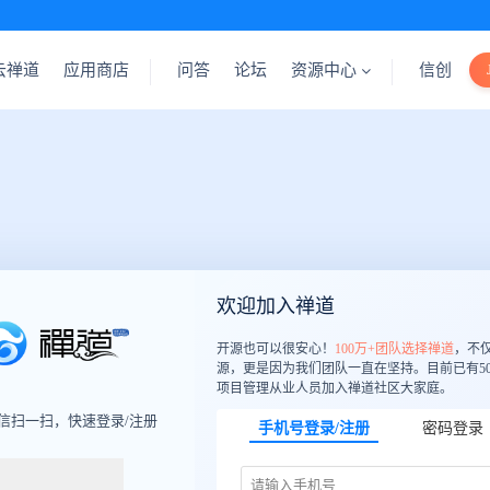
云禅道
应用商店
问答
论坛
资源中心
信创
欢迎加入禅道
开源也可以很安心！
100万+团队选择禅道
，不
源，更是因为我们团队一直在坚持。目前已有50
项目管理从业人员加入禅道社区大家庭。
信扫一扫，快速登录/注册
手机号登录/注册
密码登录