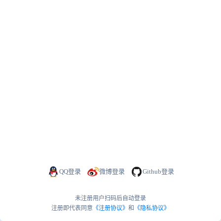
QQ登录
微博登录
Github登录
未注册用户扫码后自动登录
注册即代表同意
《注册协议》
和
《隐私协议》