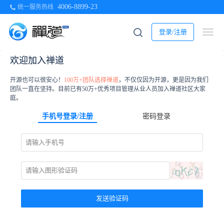
4006-8899-23
统一服务热线
登录/注册
欢迎加入禅道
开源也可以很安心！
100万+团队选择禅道
，不仅仅因为开源，更是因为我们
团队一直在坚持。目前已有50万+优秀项目管理从业人员加入禅道社区大家
庭。
手机号登录/注册
密码登录
发送验证码