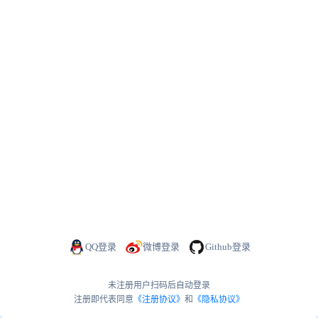
QQ登录
微博登录
Github登录
未注册用户扫码后自动登录
注册即代表同意
《注册协议》
和
《隐私协议》