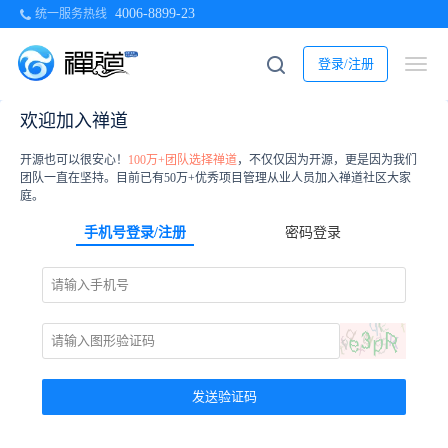
4006-8899-23
统一服务热线
登录/注册
欢迎加入禅道
开源也可以很安心！
100万+团队选择禅道
，不仅仅因为开源，更是因为我们
团队一直在坚持。目前已有50万+优秀项目管理从业人员加入禅道社区大家
庭。
手机号登录/注册
密码登录
发送验证码