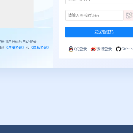
发送验证码
注册用户扫码后自动登录
同意
《注册协议》
和
《隐私协议》
QQ登录
微博登录
Gith