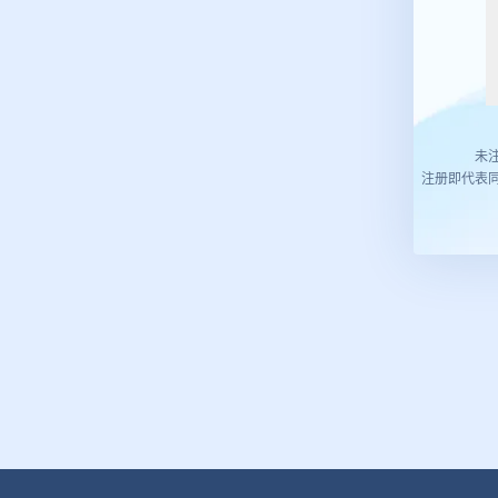
未
注册即代表