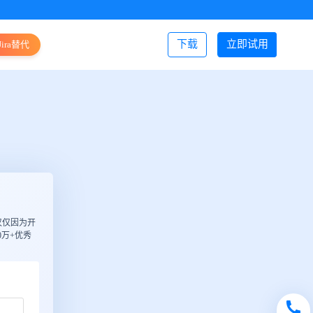
下载
立即试用
Jira替代
登录/注册
仅仅因为开
万+优秀