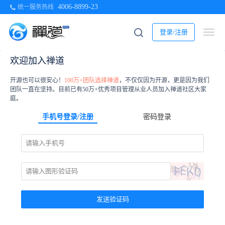
4006-8899-23
统一服务热线
登录/注册
欢迎加入禅道
开源也可以很安心！
100万+团队选择禅道
，不仅仅因为开源，更是因为我们
团队一直在坚持。目前已有50万+优秀项目管理从业人员加入禅道社区大家
庭。
手机号登录/注册
密码登录
发送验证码