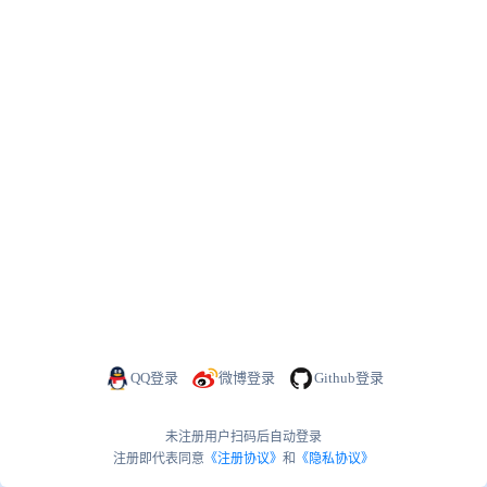
QQ登录
微博登录
Github登录
未注册用户扫码后自动登录
注册即代表同意
《注册协议》
和
《隐私协议》