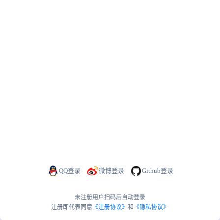
QQ登录
微博登录
Github登录
未注册用户扫码后自动登录
注册即代表同意
《注册协议》
和
《隐私协议》