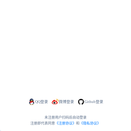
QQ登录
微博登录
Github登录
未注册用户扫码后自动登录
注册即代表同意
《注册协议》
和
《隐私协议》