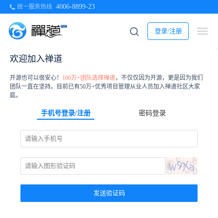
4006-8899-23
统一服务热线
登录/注册
欢迎加入禅道
开源也可以很安心！
100万+团队选择禅道
，不仅仅因为开源，更是因为我们
团队一直在坚持。目前已有50万+优秀项目管理从业人员加入禅道社区大家
庭。
手机号登录/注册
密码登录
发送验证码