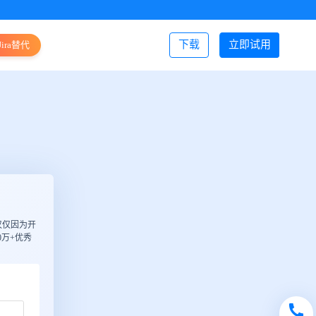
下载
立即试用
Jira替代
登录/注册
仅仅因为开
万+优秀