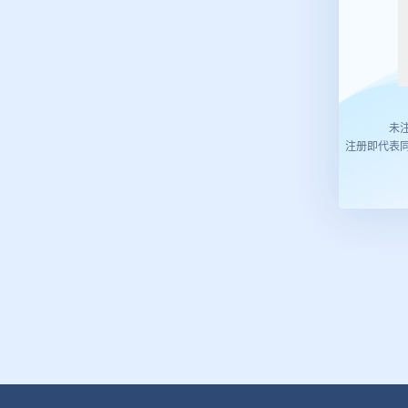
未
注册即代表