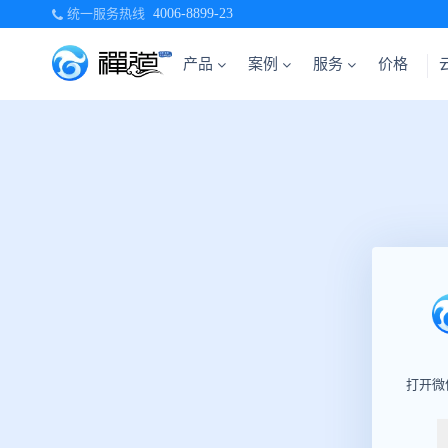
统一服务热线
4006-8899-23
产品
案例
服务
价格
打开微