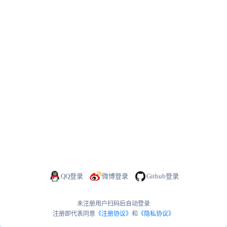
QQ登录
微博登录
Github登录
未注册用户扫码后自动登录
注册即代表同意
《注册协议》
和
《隐私协议》