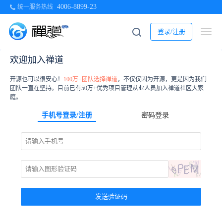
4006-8899-23
统一服务热线
登录/注册
欢迎加入禅道
开源也可以很安心！
100万+团队选择禅道
，不仅仅因为开源，更是因为我们
团队一直在坚持。目前已有50万+优秀项目管理从业人员加入禅道社区大家
庭。
手机号登录/注册
密码登录
发送验证码