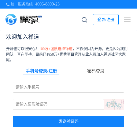
4006-8899-23
统一服务热线
登录/注册
欢迎加入禅道
开源也可以很安心！
100万+团队选择禅道
，不仅仅因为开源，更是因为我们
团队一直在坚持。目前已有50万+优秀项目管理从业人员加入禅道社区大家
庭。
手机号登录/注册
密码登录
发送验证码