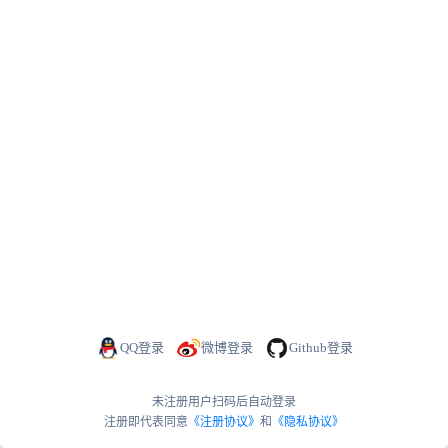
QQ登录
微博登录
Github登录
未注册用户扫码后自动登录
注册即代表同意
《注册协议》
和
《隐私协议》