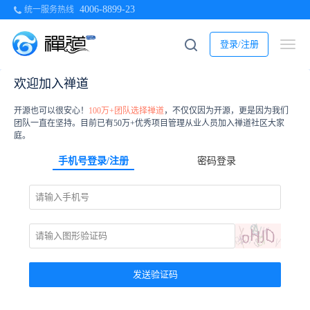
4006-8899-23
统一服务热线
登录/注册
欢迎加入禅道
开源也可以很安心！
100万+团队选择禅道
，不仅仅因为开源，更是因为我们
团队一直在坚持。目前已有50万+优秀项目管理从业人员加入禅道社区大家
庭。
手机号登录/注册
密码登录
发送验证码