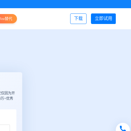
下载
立即试用
Jira替代
登录/注册
仅仅因为开
万+优秀