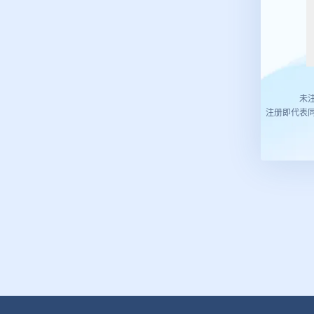
未
注册即代表