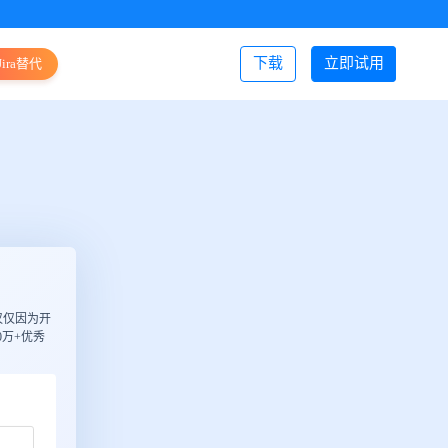
下载
立即试用
Jira替代
登录/注册
仅仅因为开
万+优秀