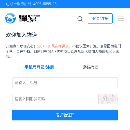
4006-8899-23
统一服务热线
登录/注册
欢迎加入禅道
开源也可以很安心！
100万+团队选择禅道
，不仅仅因为开源，更是因为我们
团队一直在坚持。目前已有50万+优秀项目管理从业人员加入禅道社区大家
庭。
手机号登录/注册
密码登录
发送验证码