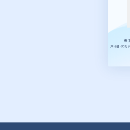
未
注册即代表