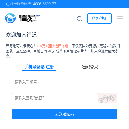
4006-8899-23
统一服务热线
登录/注册
欢迎加入禅道
开源也可以很安心！
100万+团队选择禅道
，不仅仅因为开源，更是因为我们
团队一直在坚持。目前已有50万+优秀项目管理从业人员加入禅道社区大家
庭。
手机号登录/注册
密码登录
发送验证码