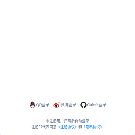
QQ登录
微博登录
Github登录
未注册用户扫码后自动登录
注册即代表同意
《注册协议》
和
《隐私协议》