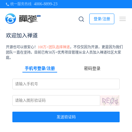
4006-8899-23
统一服务热线
登录/注册
欢迎加入禅道
开源也可以很安心！
100万+团队选择禅道
，不仅仅因为开源，更是因为我们
团队一直在坚持。目前已有50万+优秀项目管理从业人员加入禅道社区大家
庭。
手机号登录/注册
密码登录
发送验证码