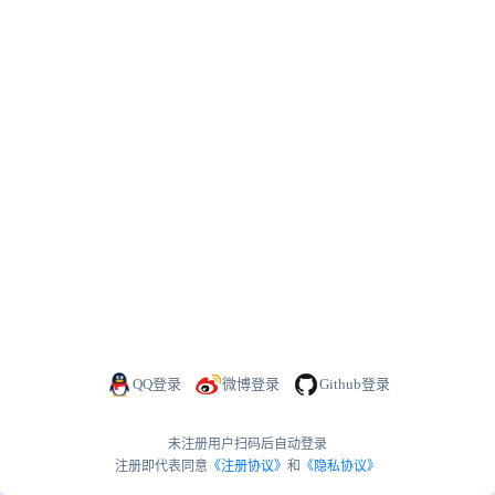
QQ登录
微博登录
Github登录
未注册用户扫码后自动登录
注册即代表同意
《注册协议》
和
《隐私协议》