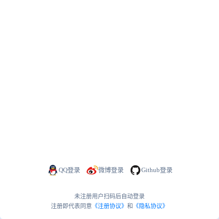
QQ登录
微博登录
Github登录
未注册用户扫码后自动登录
注册即代表同意
《注册协议》
和
《隐私协议》