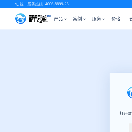
统一服务热线
4006-8899-23
产品
案例
服务
价格
打开微