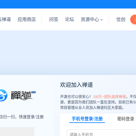
云禅道
应用商店
问答
论坛
资源中心
信创
欢迎加入禅道
开源也可以很安心！
100万+团队选择禅道
，不
源，更是因为我们团队一直在坚持。目前已有50
项目管理从业人员加入禅道社区大家庭。
信扫一扫，快速登录/注册
手机号登录/注册
密码登录