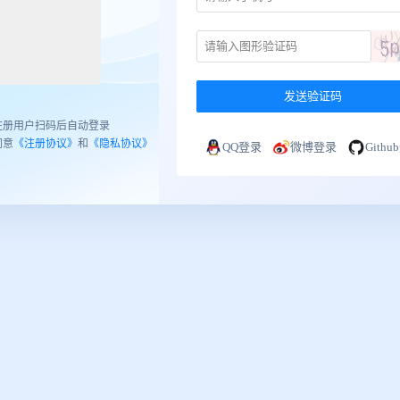
发送验证码
注册用户扫码后自动登录
同意
《注册协议》
和
《隐私协议》
QQ登录
微博登录
Gith